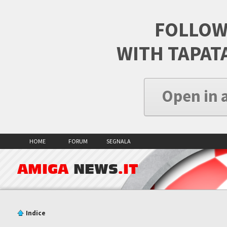
FOLLOW
WITH TAPAT
Open in 
HOME
FORUM
SEGNALA
AMIGA
NEWS
.IT
Indice