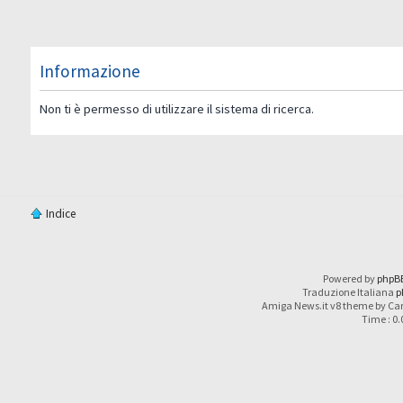
Informazione
Non ti è permesso di utilizzare il sistema di ricerca.
Indice
Powered by
phpB
Traduzione Italiana
p
Amiga News.it v8 theme by Car
Time : 0.