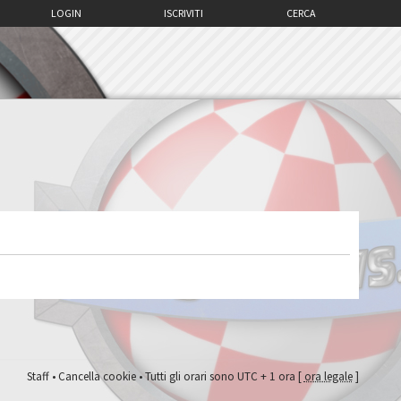
LOGIN
ISCRIVITI
CERCA
Staff
•
Cancella cookie
• Tutti gli orari sono UTC + 1 ora [
ora legale
]