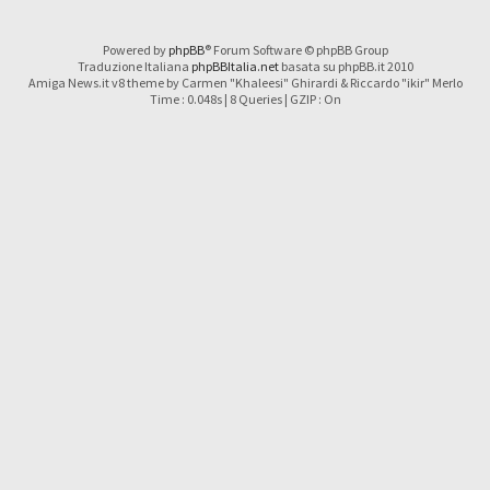
Powered by
phpBB
® Forum Software © phpBB Group
Traduzione Italiana
phpBBItalia.net
basata su phpBB.it 2010
Amiga News.it v8 theme by Carmen "Khaleesi" Ghirardi & Riccardo "ikir" Merlo
Time : 0.048s | 8 Queries | GZIP : On