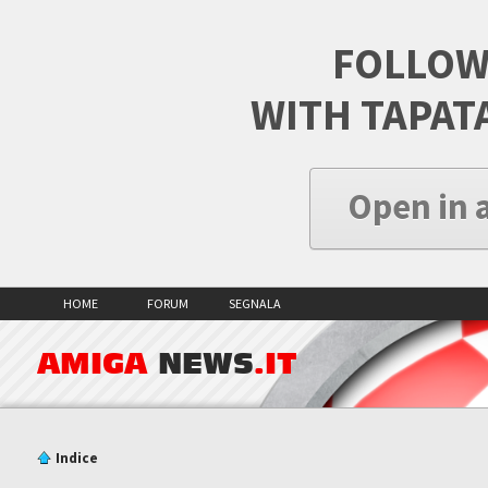
FOLLOW
WITH TAPAT
Open in 
HOME
FORUM
SEGNALA
AMIGA
NEWS
.IT
Indice