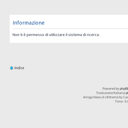
Informazione
Non ti è permesso di utilizzare il sistema di ricerca.
Indice
Powered by
phpB
Traduzione Italiana
p
Amiga News.it v8 theme by Car
Time : 0.