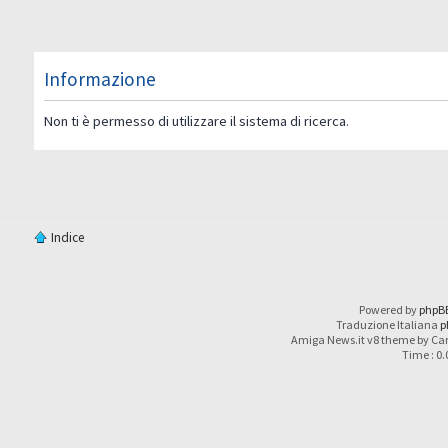
Informazione
Non ti è permesso di utilizzare il sistema di ricerca.
Indice
Powered by
phpB
Traduzione Italiana
p
Amiga News.it v8 theme by Car
Time : 0.