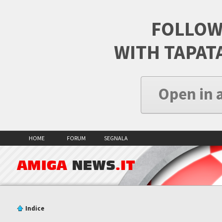
FOLLOW
WITH TAPAT
Open in 
HOME
FORUM
SEGNALA
AMIGA
NEWS
.IT
Indice