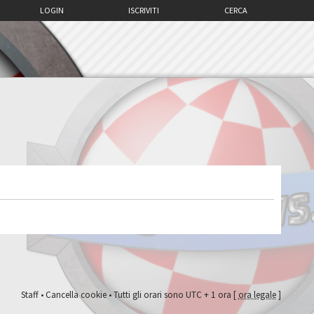
LOGIN
ISCRIVITI
CERCA
Staff
•
Cancella cookie
• Tutti gli orari sono UTC + 1 ora [
ora legale
]