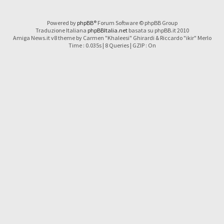
Powered by
phpBB
® Forum Software © phpBB Group
Traduzione Italiana
phpBBItalia.net
basata su phpBB.it 2010
Amiga News.it v8 theme by Carmen "Khaleesi" Ghirardi & Riccardo "ikir" Merlo
Time : 0.035s | 8 Queries | GZIP : On