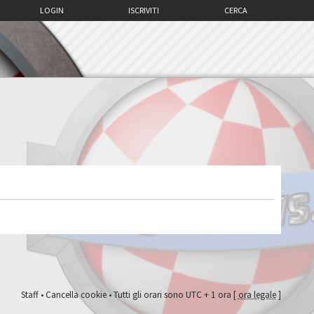
LOGIN
ISCRIVITI
CERCA
Staff
•
Cancella cookie
• Tutti gli orari sono UTC + 1 ora [
ora legale
]