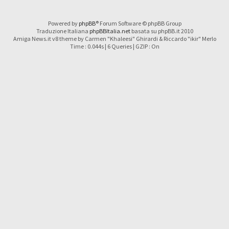
Powered by
phpBB
® Forum Software © phpBB Group
Traduzione Italiana
phpBBItalia.net
basata su phpBB.it 2010
Amiga News.it v8 theme by Carmen "Khaleesi" Ghirardi & Riccardo "ikir" Merlo
Time : 0.044s | 6 Queries | GZIP : On