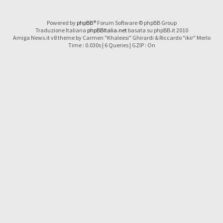
Powered by
phpBB
® Forum Software © phpBB Group
Traduzione Italiana
phpBBItalia.net
basata su phpBB.it 2010
Amiga News.it v8 theme by Carmen "Khaleesi" Ghirardi & Riccardo "ikir" Merlo
Time : 0.030s | 6 Queries | GZIP : On