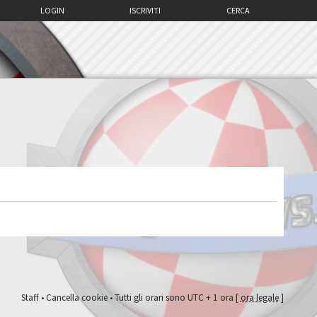
LOGIN
ISCRIVITI
CERCA
Staff
•
Cancella cookie
• Tutti gli orari sono UTC + 1 ora [
ora legale
]