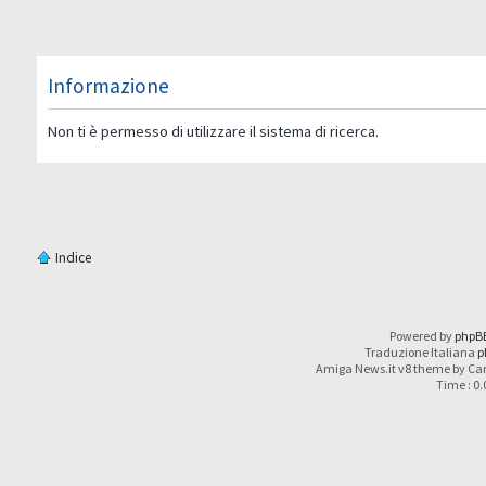
Informazione
Non ti è permesso di utilizzare il sistema di ricerca.
Indice
Powered by
phpB
Traduzione Italiana
p
Amiga News.it v8 theme by Car
Time : 0.