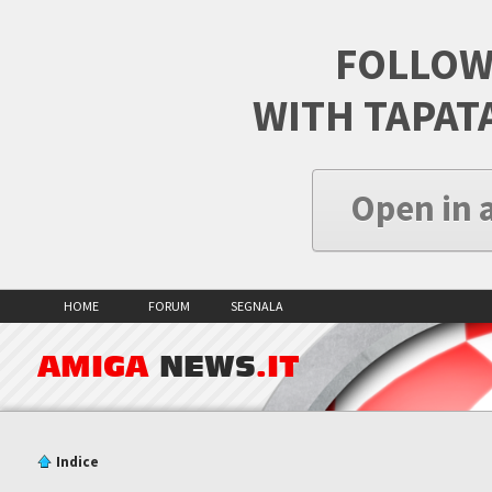
FOLLOW
WITH TAPAT
Open in 
HOME
FORUM
SEGNALA
AMIGA
NEWS
.IT
Indice