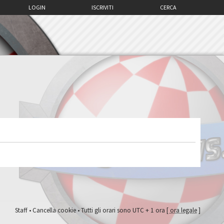
LOGIN
ISCRIVITI
CERCA
Staff
•
Cancella cookie
• Tutti gli orari sono UTC + 1 ora [
ora legale
]