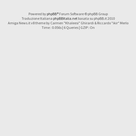
Powered by
phpBB
® Forum Software © phpBB Group
Traduzione Italiana
phpBBItalia.net
basata su phpBB.it 2010
Amiga News.it v8 theme by Carmen "Khaleesi" Ghirardi & Riccardo "ikir" Merlo
Time : 0.056s | 6 Queries | GZIP : On