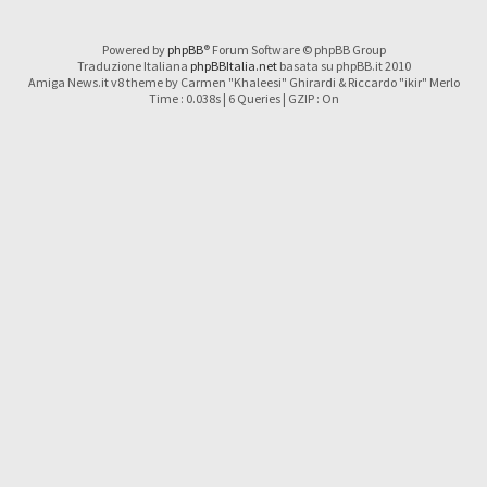
Powered by
phpBB
® Forum Software © phpBB Group
Traduzione Italiana
phpBBItalia.net
basata su phpBB.it 2010
Amiga News.it v8 theme by Carmen "Khaleesi" Ghirardi & Riccardo "ikir" Merlo
Time : 0.038s | 6 Queries | GZIP : On