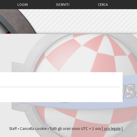
LOGIN
ISCRIVITI
CERCA
Staff
•
Cancella cookie
• Tutti gli orari sono UTC + 1 ora [
ora legale
]