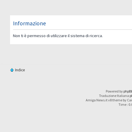
Informazione
Non ti è permesso di utilizzare il sistema di ricerca.
Indice
Powered by
phpB
Traduzione Italiana
p
Amiga News.it v8 theme by Car
Time : 0.