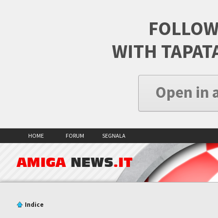
FOLLOW
WITH TAPAT
Open in 
HOME
FORUM
SEGNALA
AMIGA
NEWS
.IT
Indice