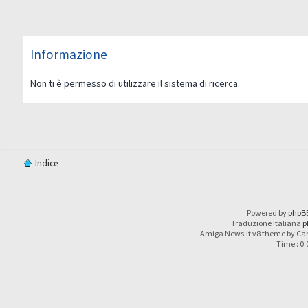
Informazione
Non ti è permesso di utilizzare il sistema di ricerca.
Indice
Powered by
phpB
Traduzione Italiana
p
Amiga News.it v8 theme by Car
Time : 0.