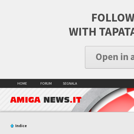
FOLLOW
WITH TAPAT
Open in 
HOME
FORUM
SEGNALA
AMIGA
NEWS
.IT
Indice