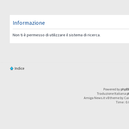
Informazione
Non ti è permesso di utilizzare il sistema di ricerca.
Indice
Powered by
phpB
Traduzione Italiana
p
Amiga News.it v8 theme by Car
Time : 0.