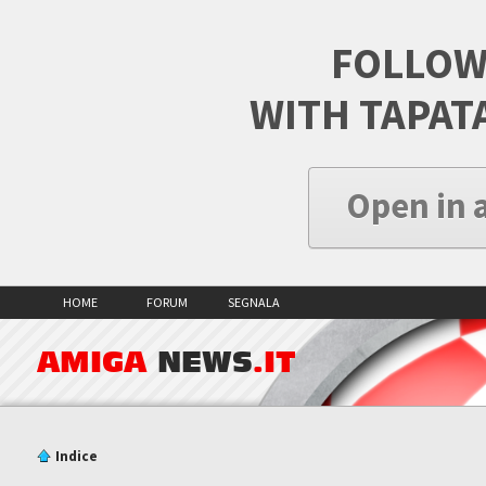
FOLLOW
WITH TAPAT
Open in 
HOME
FORUM
SEGNALA
AMIGA
NEWS
.IT
Indice