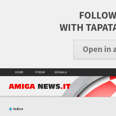
FOLLOW
WITH TAPAT
Open in 
HOME
FORUM
SEGNALA
AMIGA
NEWS
.IT
Indice