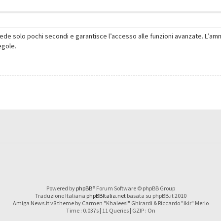
hiede solo pochi secondi e garantisce l’accesso alle funzioni avanzate. L’am
regole.
Powered by
phpBB
® Forum Software © phpBB Group
Traduzione Italiana
phpBBItalia.net
basata su phpBB.it 2010
Amiga News.it v8 theme by Carmen "Khaleesi" Ghirardi & Riccardo "ikir" Merlo
Time : 0.037s | 11 Queries | GZIP : On