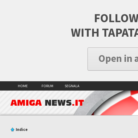
FOLLOW
WITH TAPAT
Open in 
HOME
FORUM
SEGNALA
AMIGA
NEWS
.IT
Indice