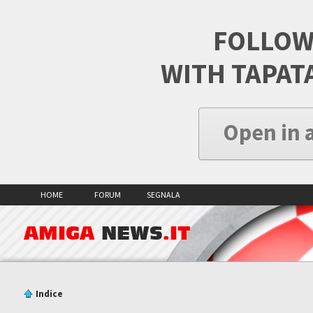
FOLLOW
WITH TAPAT
Open in 
HOME
FORUM
SEGNALA
AMIGA
NEWS
.IT
Indice