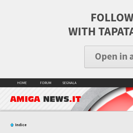
FOLLOW
WITH TAPAT
Open in 
HOME
FORUM
SEGNALA
AMIGA
NEWS
.IT
Indice