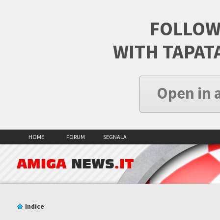
FOLLOW
WITH TAPAT
Open in 
HOME
FORUM
SEGNALA
AMIGA
NEWS
.IT
Indice