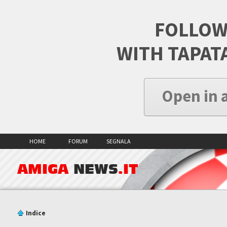
FOLLOW
WITH TAPAT
Open in 
HOME
FORUM
SEGNALA
AMIGA
NEWS
.IT
Indice