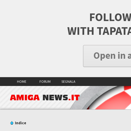
FOLLOW
WITH TAPAT
Open in 
HOME
FORUM
SEGNALA
AMIGA
NEWS
.IT
Indice