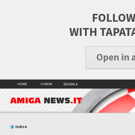
FOLLOW
WITH TAPAT
Open in 
HOME
FORUM
SEGNALA
AMIGA
NEWS
.IT
Indice