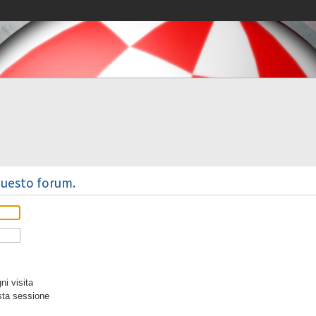
 questo forum.
i visita
sta sessione