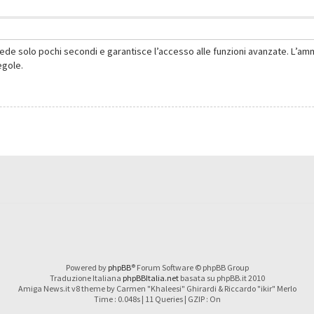
hiede solo pochi secondi e garantisce l’accesso alle funzioni avanzate. L’am
regole.
Powered by
phpBB
® Forum Software © phpBB Group
Traduzione Italiana
phpBBItalia.net
basata su phpBB.it 2010
Amiga News.it v8 theme by Carmen "Khaleesi" Ghirardi & Riccardo "ikir" Merlo
Time : 0.048s | 11 Queries | GZIP : On