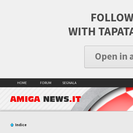
FOLLOW
WITH TAPAT
Open in 
HOME
FORUM
SEGNALA
AMIGA
NEWS
.IT
Indice