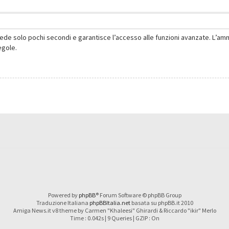
hiede solo pochi secondi e garantisce l’accesso alle funzioni avanzate. L’am
regole.
Powered by
phpBB
® Forum Software © phpBB Group
Traduzione Italiana
phpBBItalia.net
basata su phpBB.it 2010
Amiga News.it v8 theme by Carmen "Khaleesi" Ghirardi & Riccardo "ikir" Merlo
Time : 0.042s | 9 Queries | GZIP : On