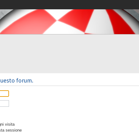
 questo forum.
i visita
sta sessione