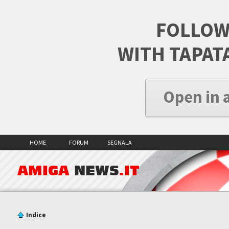
FOLLOW
WITH TAPAT
Open in 
HOME
FORUM
SEGNALA
AMIGA
NEWS
.IT
Indice