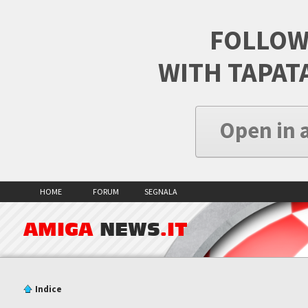
FOLLOW
WITH TAPAT
Open in 
HOME
FORUM
SEGNALA
AMIGA
NEWS
.IT
Indice