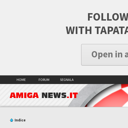
FOLLOW
WITH TAPAT
Open in 
HOME
FORUM
SEGNALA
AMIGA
NEWS
.IT
Indice