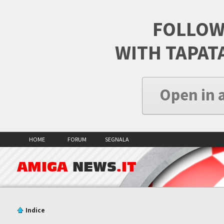
FOLLOW
WITH TAPAT
Open in 
HOME
FORUM
SEGNALA
AMIGA
NEWS
.IT
Indice