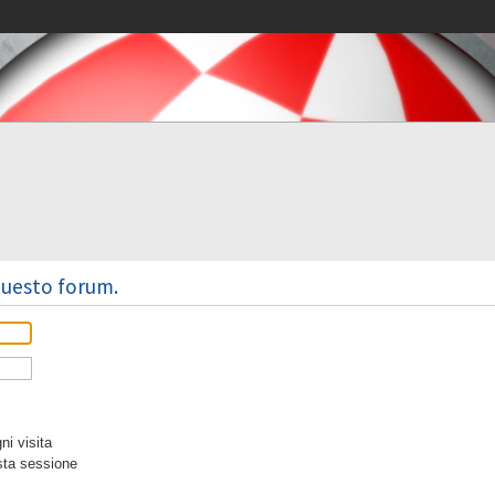
 questo forum.
i visita
sta sessione