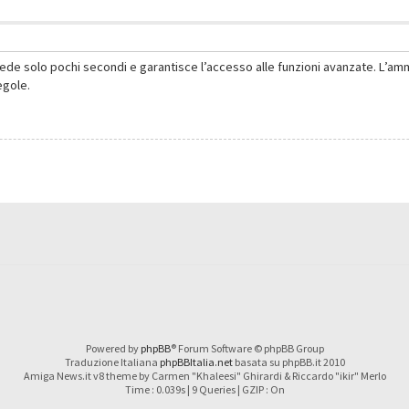
hiede solo pochi secondi e garantisce l’accesso alle funzioni avanzate. L’am
regole.
Powered by
phpBB
® Forum Software © phpBB Group
Traduzione Italiana
phpBBItalia.net
basata su phpBB.it 2010
Amiga News.it v8 theme by Carmen "Khaleesi" Ghirardi & Riccardo "ikir" Merlo
Time : 0.039s | 9 Queries | GZIP : On