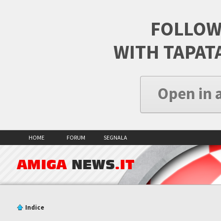
FOLLOW
WITH TAPAT
Open in 
HOME
FORUM
SEGNALA
AMIGA
NEWS
.IT
Indice