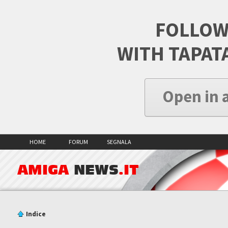
FOLLOW
WITH TAPAT
Open in 
HOME
FORUM
SEGNALA
AMIGA
NEWS
.IT
Indice