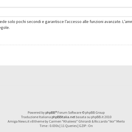
hiede solo pochi secondi e garantisce l’accesso alle funzioni avanzate. L’am
regole.
Powered by
phpBB
® Forum Software © phpBB Group
Traduzione Italiana
phpBBItalia.net
basata su phpBB.it 2010
Amiga News.it v8 theme by Carmen "Khaleesi" Ghirardi & Riccardo "ikir" Merlo
Time : 0.030s | 11 Queries | GZIP : On