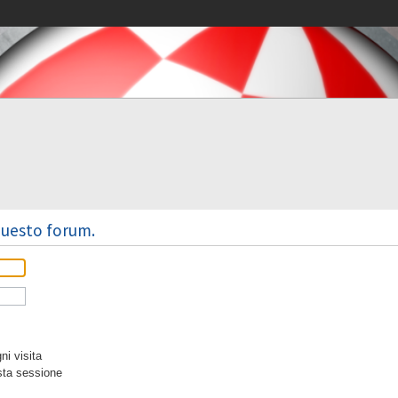
 questo forum.
i visita
sta sessione