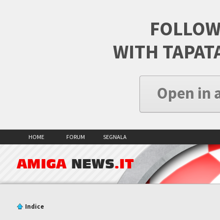
FOLLOW
WITH TAPAT
Open in 
HOME
FORUM
SEGNALA
AMIGA
NEWS
.IT
Indice