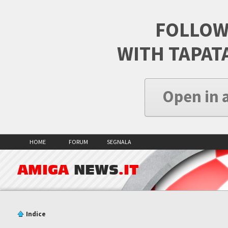
FOLLOW
WITH TAPAT
Open in 
HOME
FORUM
SEGNALA
AMIGA
NEWS
.IT
Indice