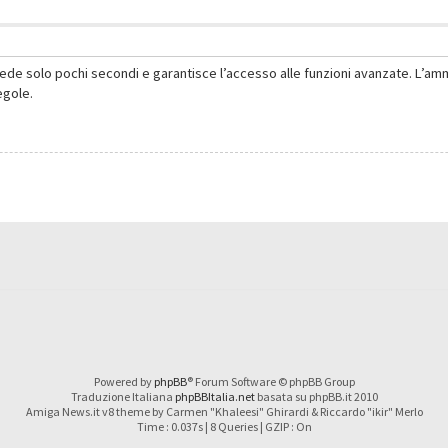
hiede solo pochi secondi e garantisce l’accesso alle funzioni avanzate. L’am
regole.
Powered by
phpBB
® Forum Software © phpBB Group
Traduzione Italiana
phpBBItalia.net
basata su phpBB.it 2010
Amiga News.it v8 theme by Carmen "Khaleesi" Ghirardi & Riccardo "ikir" Merlo
Time : 0.037s | 8 Queries | GZIP : On