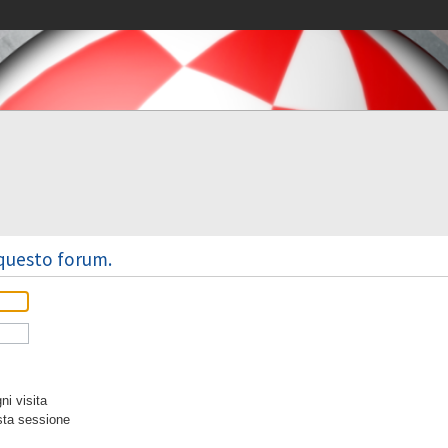
 questo forum.
i visita
sta sessione