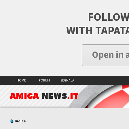
FOLLOW
WITH TAPAT
Open in 
HOME
FORUM
SEGNALA
AMIGA
NEWS
.IT
Indice