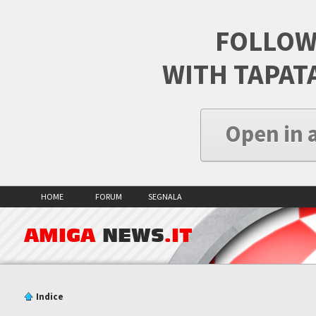
FOLLOW
WITH TAPAT
Open in 
HOME
FORUM
SEGNALA
AMIGA
NEWS
.IT
Indice