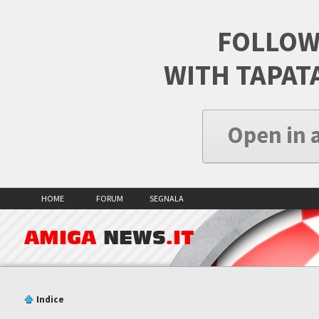
FOLLOW
WITH TAPAT
Open in 
HOME
FORUM
SEGNALA
AMIGA
NEWS
.IT
Indice