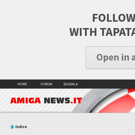
FOLLOW
WITH TAPAT
Open in 
HOME
FORUM
SEGNALA
AMIGA
NEWS
.IT
Indice