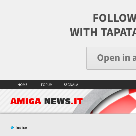
FOLLOW
WITH TAPAT
Open in 
HOME
FORUM
SEGNALA
AMIGA
NEWS
.IT
Indice