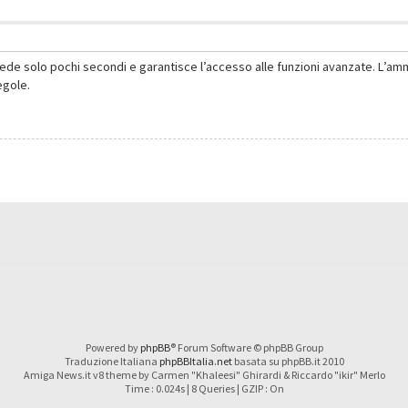
hiede solo pochi secondi e garantisce l’accesso alle funzioni avanzate. L’am
regole.
Powered by
phpBB
® Forum Software © phpBB Group
Traduzione Italiana
phpBBItalia.net
basata su phpBB.it 2010
Amiga News.it v8 theme by Carmen "Khaleesi" Ghirardi & Riccardo "ikir" Merlo
Time : 0.024s | 8 Queries | GZIP : On