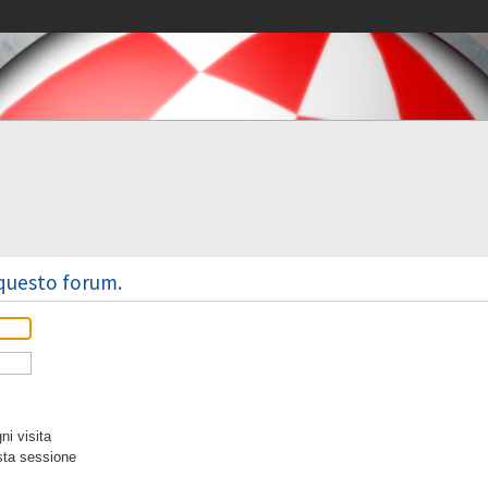
 questo forum.
i visita
sta sessione