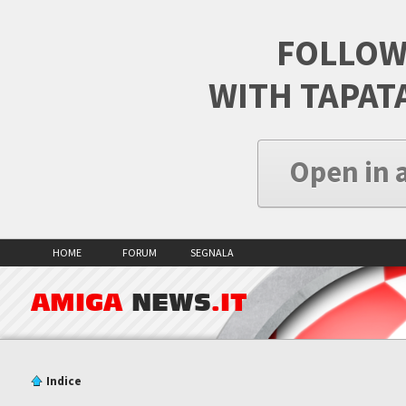
FOLLOW
WITH TAPAT
Open in 
HOME
FORUM
SEGNALA
AMIGA
NEWS
.IT
Indice