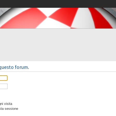
 questo forum.
i visita
sta sessione