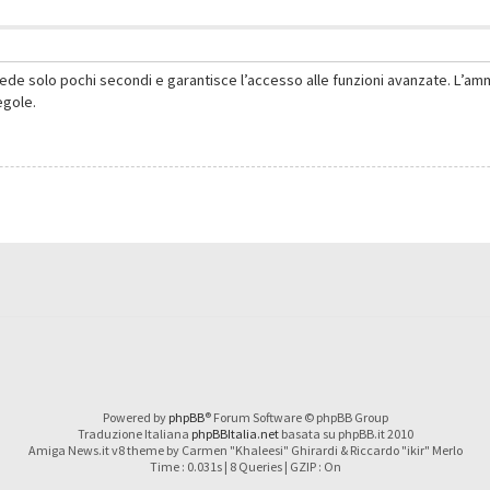
hiede solo pochi secondi e garantisce l’accesso alle funzioni avanzate. L’am
regole.
Powered by
phpBB
® Forum Software © phpBB Group
Traduzione Italiana
phpBBItalia.net
basata su phpBB.it 2010
Amiga News.it v8 theme by Carmen "Khaleesi" Ghirardi & Riccardo "ikir" Merlo
Time : 0.031s | 8 Queries | GZIP : On