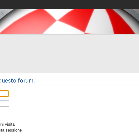
 questo forum.
i visita
sta sessione