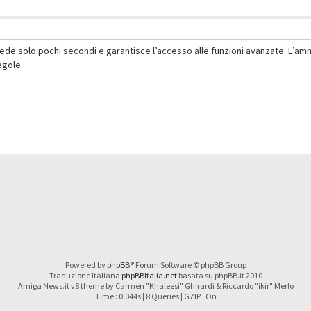
hiede solo pochi secondi e garantisce l’accesso alle funzioni avanzate. L’am
regole.
Powered by
phpBB
® Forum Software © phpBB Group
Traduzione Italiana
phpBBItalia.net
basata su phpBB.it 2010
Amiga News.it v8 theme by Carmen "Khaleesi" Ghirardi & Riccardo "ikir" Merlo
Time : 0.044s | 8 Queries | GZIP : On