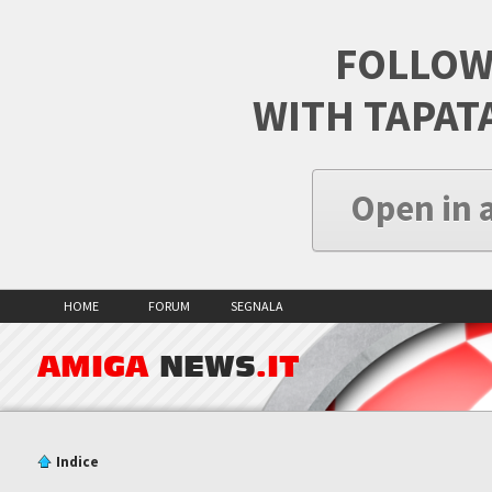
FOLLOW
WITH TAPAT
Open in 
HOME
FORUM
SEGNALA
AMIGA
NEWS
.IT
Indice