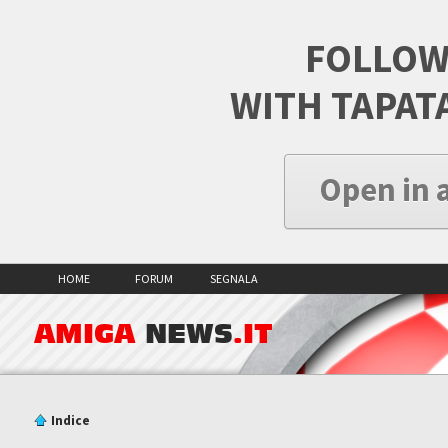
FOLLOW
WITH TAPAT
Open in 
HOME
FORUM
SEGNALA
AMIGA
NEWS
.IT
Indice