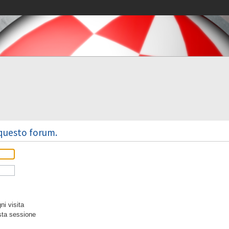
 questo forum.
i visita
sta sessione