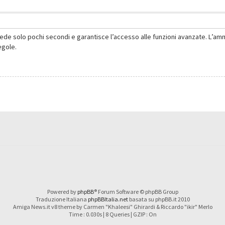
hiede solo pochi secondi e garantisce l’accesso alle funzioni avanzate. L’am
regole.
Powered by
phpBB
® Forum Software © phpBB Group
Traduzione Italiana
phpBBItalia.net
basata su phpBB.it 2010
Amiga News.it v8 theme by Carmen "Khaleesi" Ghirardi & Riccardo "ikir" Merlo
Time : 0.030s | 8 Queries | GZIP : On