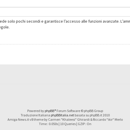
hiede solo pochi secondi e garantisce l’accesso alle funzioni avanzate. L’am
regole.
Powered by
phpBB
® Forum Software © phpBB Group
Traduzione Italiana
phpBBItalia.net
basata su phpBB.it 2010
Amiga News.it v8 theme by Carmen "Khaleesi" Ghirardi & Riccardo "ikir" Merlo
Time : 0.050s | 10 Queries | GZIP : On