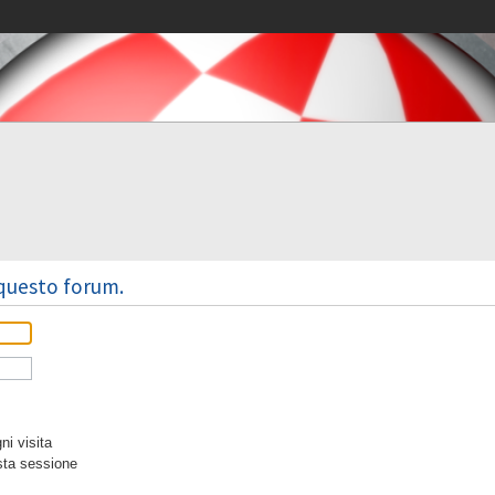
 questo forum.
i visita
sta sessione