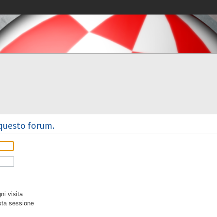
 questo forum.
i visita
sta sessione