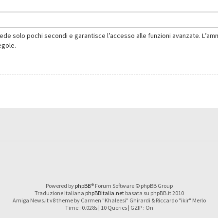
hiede solo pochi secondi e garantisce l’accesso alle funzioni avanzate. L’am
regole.
Powered by
phpBB
® Forum Software © phpBB Group
Traduzione Italiana
phpBBItalia.net
basata su phpBB.it 2010
Amiga News.it v8 theme by Carmen "Khaleesi" Ghirardi & Riccardo "ikir" Merlo
Time : 0.028s | 10 Queries | GZIP : On